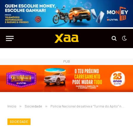
PUB
Início
»
Sociedade
»
Polícia Nacional desativa a “Turma do Apito” no Sambizanga por usurpação de funções
SOCIEDADE