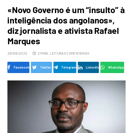
«Novo Governo é um “insulto” à
inteligência dos angolanos»,
diz jornalista e ativista Rafael
Marques
29/09/2022
2 MINS. LEITURA
0 COMENTÁRIOS
Facebook
Twitter
Telegram
LinkedIn
WhatsApp