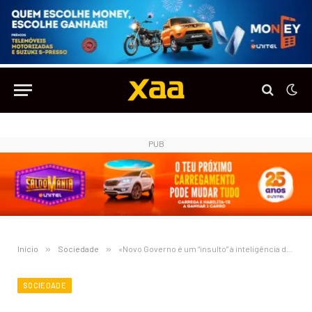
PUB
Início
»
Sociedade
»
«Novo Governo é um “insulto” à inteligência dos angolanos», diz jornalista e ativista Rafael Marques
SOCIEDADE