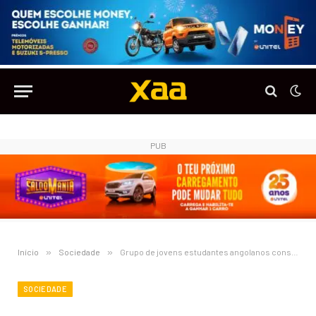
PUB
Início
»
Sociedade
»
Grupo de jovens estudantes angolanos constrói protótipo de um carro elétrico
SOCIEDADE