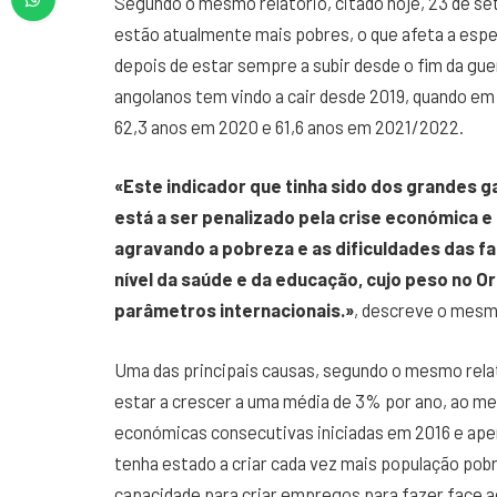
Segundo o mesmo relatório, citado hoje, 23 de se
estão atualmente mais pobres, o que afeta a espe
depois de estar sempre a subir desde o fim da guer
angolanos tem vindo a cair desde 2019, quando em
62,3 anos em 2020 e 61,6 anos em 2021/2022.
«Este indicador que tinha sido dos grandes ga
está a ser penalizado pela crise económica e 
agravando a pobreza e as dificuldades das fa
nível da saúde e da educação, cujo peso no O
parâmetros internacionais.»
, descreve o mesmo
Uma das principais causas, segundo o mesmo relat
estar a crescer a uma média de 3% por ano, ao m
económicas consecutivas iniciadas em 2016 e ape
tenha estado a criar cada vez mais população pobr
capacidade para criar empregos para fazer face a