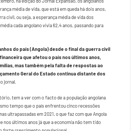
tembro, na edição do Jornal Expansão, os angolanos
rança média de vida, que está em queda há dois anos,
ra civil, ou seja, a esperança média de vida dos
 média cada angolano vivia 62,4 anos, passando para
nhos do país (Angola) desde o final da guerra civil
financeira que afetou o país nos últimos anos,
mílias, mas também pela falta de respostas ao
rçamento Geral do Estado continua distante dos
 jornal.
ório, tem a ver com o facto de a população angolana
esmo tempo que o país enfrentou cinco recessões
nas ultrapassadas em 2021, o que faz com que Angola
e nos últimos anos já que a economia não tem tido
o forte crescimento populacional.